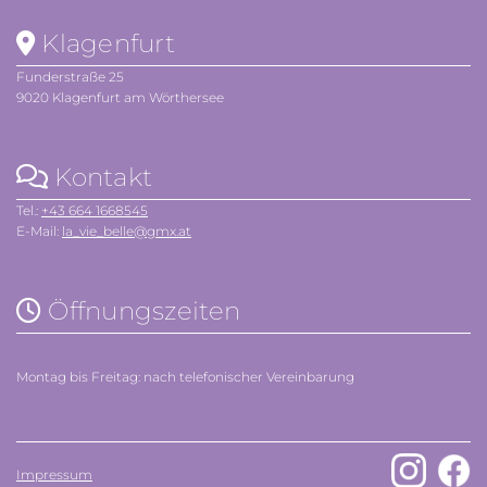
Klagenfurt

Funderstraße 25
9020 Klagenfurt am Wörthersee
Kontakt

Tel.:
+43 664 1668545
E-Mail:
la_vie_belle@gmx.at
Öffnungszeiten

Montag bis Freitag: nach telefonischer Vereinbarung
Impressum