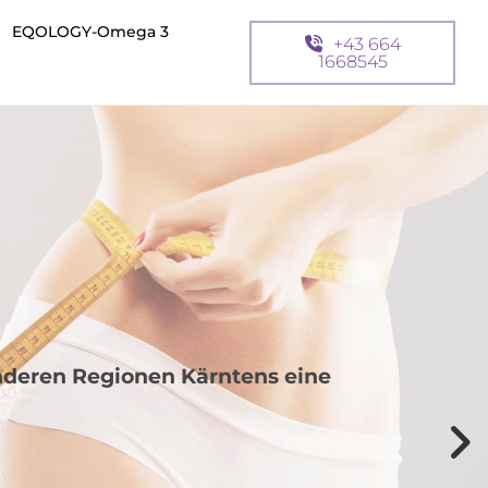
EQOLOGY-Omega 3
+43 664
1668545
anderen Regionen Kärntens eine