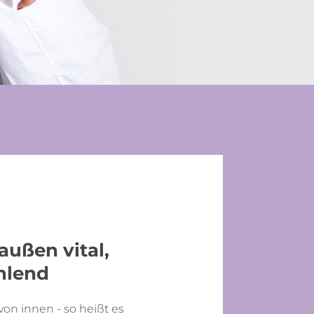
außen vital,
hlend
n innen - so heißt es