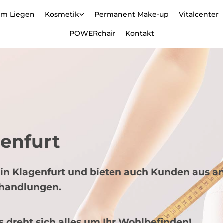
m Liegen
Kosmetik
Permanent Make-up
Vitalcenter
POWERchair
Kontakt
genfurt
o in Klagenfurt und bieten auch Kunden aus 
ehandlungen.
ns dreht sich alles um Ihr Wohlbefinden!